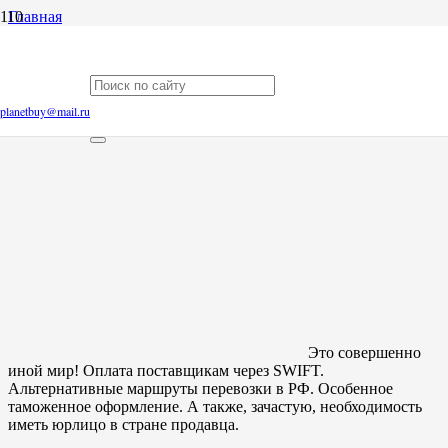
Главная
Блог
Почему я не работаю с оптовыми лотами?
Почему я не работаю с оптовыми лотами?
planetbuy@mail.ru
Это совершенно
иной мир! Оплата поставщикам через SWIFT.
Альтернативные маршруты перевозки в РФ. Особенное
таможенное оформление. А также, зачастую, необходимость
иметь юрлицо в стране продавца.