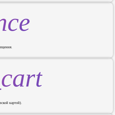
nce
ещения.
cart
вской картой).