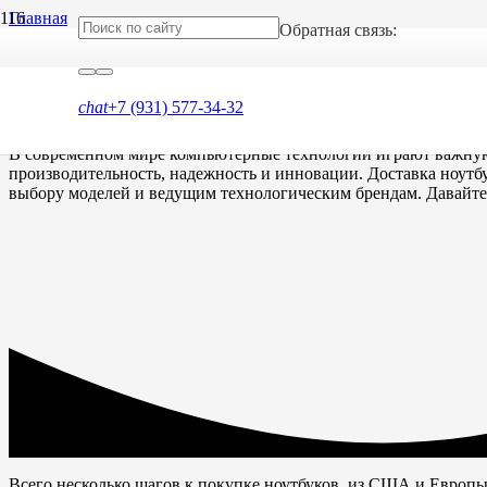
Главная
Обратная связь:
Доставка ноутбуков из США и Европы
Доставка ноутбуков из США и 
chat
+7 (931) 577-34-32
В современном мире компьютерные технологии играют важную р
производительность, надежность и инновации. Доставка ноутб
выбору моделей и ведущим технологическим брендам. Давайте
Всего несколько шагов к покупке ноутбуков
из США и Европ