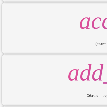
ac
(оплата
add
Обычно — гор