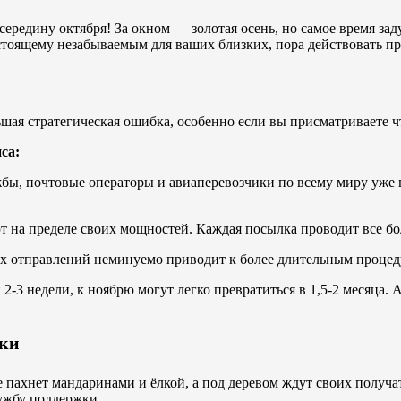
середину октября! За окном — золотая осень, но самое время за
астоящему незабываемым для ваших близких, пора действовать пр
шая стратегическая ошибка, особенно если вы присматриваете ч
са:
бы, почтовые операторы и авиаперевозчики по всему миру уже 
 на пределе своих мощностей. Каждая посылка проводит все бо
 отправлений неминуемо приводит к более длительным процед
ли 2-3 недели, к ноябрю могут легко превратиться в 1,5-2 месяца
лки
ме пахнет мандаринами и ёлкой, а под деревом ждут своих получ
лужбу поддержки.