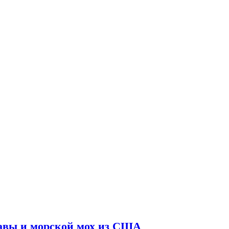
равы и морской мох из США