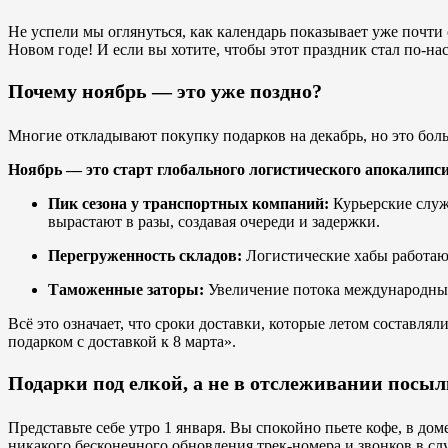
Не успели мы оглянуться, как календарь показывает уже почти 
Новом годе! И если вы хотите, чтобы этот праздник стал по-н
Почему ноябрь — это уже поздно?
Многие откладывают покупку подарков на декабрь, но это боль
Ноябрь — это старт глобального логистического апокалипси
Пик сезона у транспортных компаний:
Курьерские служ
вырастают в разы, создавая очереди и задержки.
Перегруженность складов:
Логистические хабы работают
Таможенные заторы:
Увеличение потока международных
Всё это означает, что сроки доставки, которые летом составля
подарком с доставкой к 8 марта».
Подарки под елкой, а не в отслеживании посы
Представьте себе утро 1 января. Вы спокойно пьете кофе, в до
никакого бесконечного обновления трек-номера и звонков в с