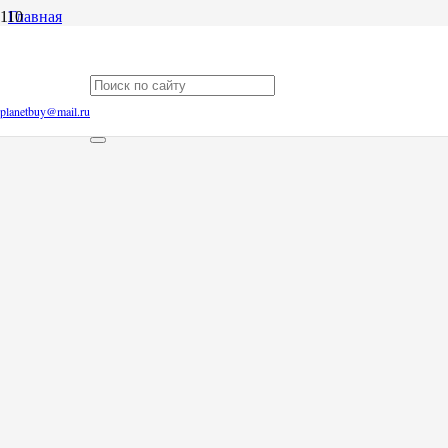
Главная
Блог
Актуальное про транзит посылок через США
Актуальное про транзит посылок через
planetbuy@mail.ru
США