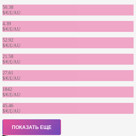
50.38
$/€/£/AU
4.39
$/€/£/AU
52.92
$/€/£/AU
21.58
$/€/£/AU
27.61
$/€/£/AU
1842
$/€/£/AU
45.46
$/€/£/AU
ПОКАЗАТЬ ЕЩЕ