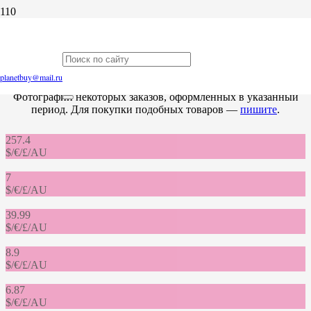
Заказы за март 2021
planetbuy@mail.ru
Фотографии некоторых заказов, оформленных в указанный
период. Для покупки подобных товаров —
пишите
.
257.4
$/€/£/AU
7
$/€/£/AU
39.99
$/€/£/AU
8.9
$/€/£/AU
6.87
$/€/£/AU