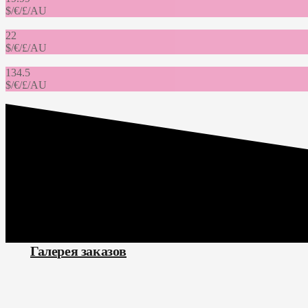
$/€/£/AU
22
$/€/£/AU
134.5
$/€/£/AU
Галерея заказов