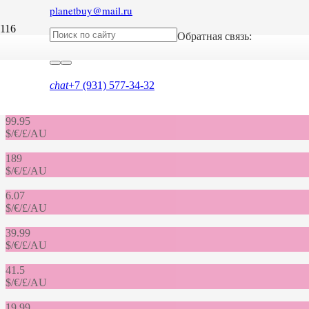
planetbuy@mail.ru
Обратная связь:
chat
+7 (931) 577-34-32
Фотографии некоторых
99.95
$/€/£/AU
189
$/€/£/AU
6.07
$/€/£/AU
39.99
$/€/£/AU
41.5
$/€/£/AU
19.99