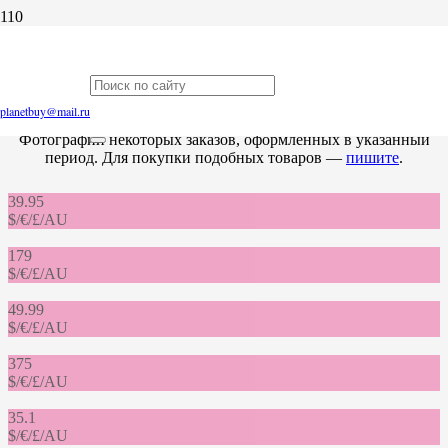
Заказы за апрель 2017
planetbuy@mail.ru
Фотографии некоторых заказов, оформленных в указанный
период. Для покупки подобных товаров —
пишите
.
39.95
$/€/£/AU
179
$/€/£/AU
49.99
$/€/£/AU
375
$/€/£/AU
35.1
$/€/£/AU