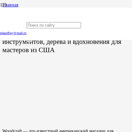
Главная
Блог
Woodcraft: Ваш надежный источник инструментов, дерева и
вдохновения для мастеров из США
Woodcraft: Ваш надежный источник
planetbuy@mail.ru
инструментов, дерева и вдохновения для
мастеров из США
Woodcraft — это известный американский магазин для