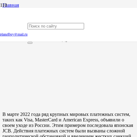
Главная
Блог
Покупка в иностранных интернет магазинах в 2026 году
Покупка в иностранных интернет
planetbuy@mail.ru
магазинах в 2026 году
В марте 2022 года ряд крупных мировых платежных систем,
таких как Visa, MasterCard и American Express, объявили о
своем уходе из России. Этим примером последовала японская
JCB. Действия платежных систем были вызваны сложной
геополитической обстановкой и введением жестких санкций