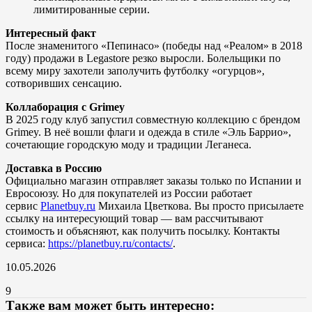
лимитированные серии.
Интересный факт
После знаменитого «Пепинасо» (победы над «Реалом» в 2018
году) продажи в Legastore резко выросли. Болельщики по
всему миру захотели заполучить футболку «огурцов»,
сотворивших сенсацию.
Коллаборация с Grimey
В 2025 году клуб запустил совместную коллекцию с брендом
Grimey. В неё вошли флаги и одежда в стиле «Эль Баррио»,
сочетающие городскую моду и традиции Леганеса.
Доставка в Россию
Официально магазин отправляет заказы только по Испании и
Евросоюзу. Но для покупателей из России работает
сервис
Planetbuy.ru
Михаила Цветкова. Вы просто присылаете
ссылку на интересующий товар — вам рассчитывают
стоимость и объясняют, как получить посылку. Контакты
сервиса:
https://planetbuy.ru/contacts/
.
10.05.2026
9
Также вам может быть интересно: