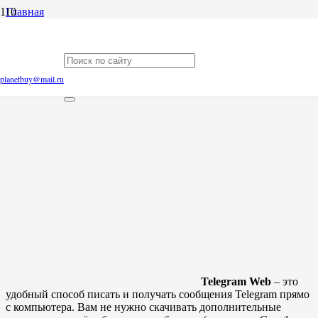
Главная
Блог
Как пользоваться Telegram с компьютера
Как пользоваться Telegram с компьютера
planetbuy@mail.ru
Telegram Web
– это
удобный способ писать и получать сообщения Telegram прямо
с компьютера. Вам не нужно скачивать дополнительные