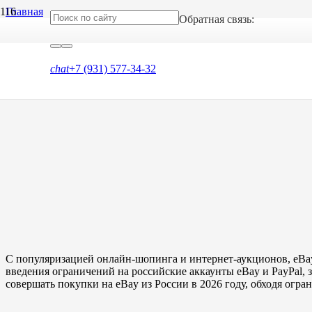
Главная
Обратная связь:
Блог
Способы покупки на Ebay из России в 2026 году
chat
+7 (931) 577-34-32
Способы покупки на Ebay из Ро
С популяризацией онлайн-шопинга и интернет-аукционов, eBay
введения ограничений на российские аккаунты eBay и PayPal, з
совершать покупки на eBay из России в 2026 году, обходя огра