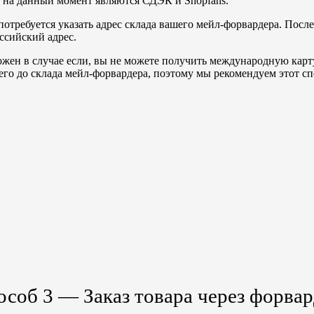
 на данный момент являются СДЭК и Shopfans.
потребуется указать адрес склада вашего мейл-форвардера. Посл
оссийский адрес.
жен в случае если, вы не можете получить международную карту
его до склада мейл-форвардера, поэтому мы рекомендуем этот с
особ 3 — Заказ товара через форва