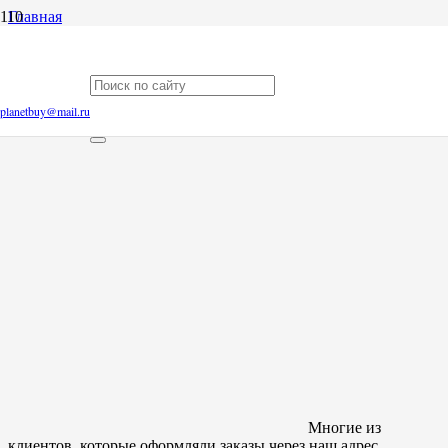
Главная
Блог
Хобби Королей
Хобби Королей
planetbuy@mail.ru
Многие из
клиентов, которые оформляли заказы через наш адрес,