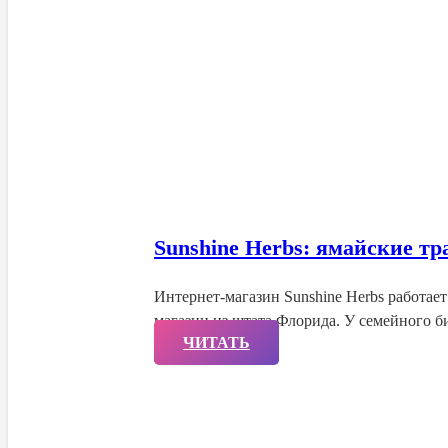
Sunshine Herbs: ямайские т
Интернет-магазин Sunshine Herbs работает
магазин из штата Флорида. У семейного 
ЧИТАТЬ