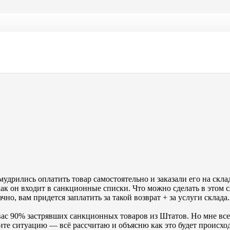
ционные посылки?
удрились оплатить товар самостоятельно и заказали его на скл
как он входит в санкционные списки. Что можно сделать в этом 
но, вам придется заплатить за такой возврат + за услуги склада
вас 90% застрявших санкционных товаров из Штатов. Но мне все 
ите ситуацию — всё рассчитаю и объясню как это будет происхо