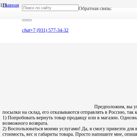
Главная
Обратная связь:
Блог
Как вытащить застрявшие санкционные посылки?
chat
+7 (931) 577-34-32
Как вытащить застрявшие санк
Предположим, вы ум
посылки на склад, его отказываются отправлять в Россию, так 
1) Попробовать вернуть товар продавцу или в магазин. Однознач
возможного возврата.
2) Воспользоваться моими услугами! Да, я смогу привезти для 
стоимость, вес и габариты товара. Просто напишите мне, опиш